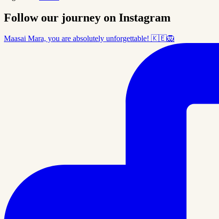
Follow our journey on Instagram
Maasai Mara, you are absolutely unforgettable! 🇰🇪🦁