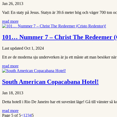
Jan 26, 2013
Vad: En staty på Jesus. Statyn är 39.6 meter hög och väger 700 ton oc
read more
101… Nummer 7 – Christ The Redeemer (C
Last updated Oct 1, 2024
Ett av de moderna sju underverken är ju ett måste att man besöker när 
read more
South American Copacabana Hotel!
Jan 18, 2013
Detta hotell i Rio De Janeiro har ett suveränt läge! Gå till vänster s
read more
Page 5 of 5
<
1
2
3
4
5