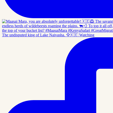
The undisputed king of Lake Naivasha. 🦅🇰🇪 Watching