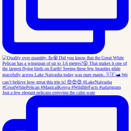
Just a few elegant pelicans enjoying the calm wate