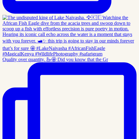
Quality over quantity. 🦢🤩 Did you know that the Gr