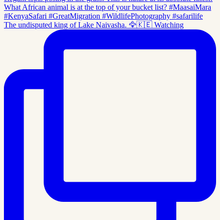
The undisputed king of Lake Naivasha. 🦅🇰🇪 Watching