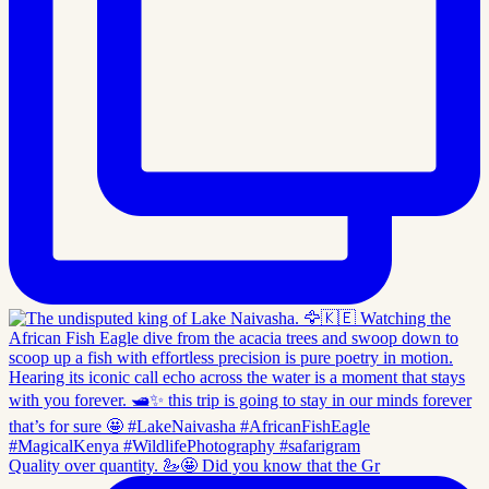
Quality over quantity. 🦢🤩 Did you know that the Gr