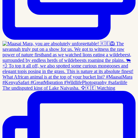
The undisputed king of Lake Naivasha. 🦅🇰🇪 Watching