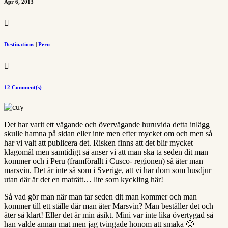
Apr 6, 2013

Destinations
|
Peru

12 Comment(s)
Det har varit ett vägande och övervägande huruvida detta inlägg
skulle hamna på sidan eller inte men efter mycket om och men så
har vi valt att publicera det. Risken finns att det blir mycket
klagomål men samtidigt så anser vi att man ska ta seden dit man
kommer och i Peru (framförallt i Cusco- regionen) så äter man
marsvin. Det är inte så som i Sverige, att vi har dom som husdjur
utan där är det en maträtt… lite som kyckling här!
Så vad gör man när man tar seden dit man kommer och man
kommer till ett ställe där man äter Marsvin? Man beställer det och
äter så klart! Eller det är min åsikt. Mini var inte lika övertygad så
han valde annan mat men jag tvingade honom att smaka 🙂