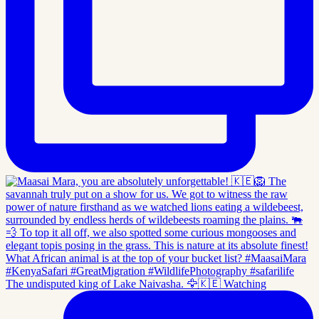
The undisputed king of Lake Naivasha. 🦅🇰🇪 Watching