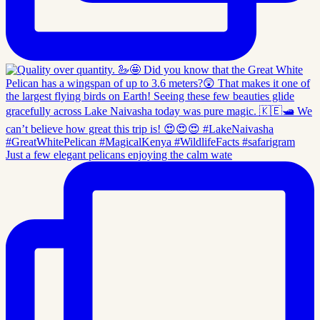
Just a few elegant pelicans enjoying the calm wate