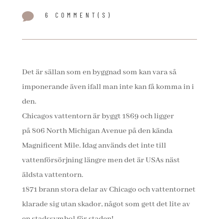

6 COMMENT(S)
Det är sällan som en byggnad som kan vara så
imponerande även ifall man inte kan få komma in i
den.
Chicagos vattentorn är byggt 1869 och ligger
på 806 North Michigan Avenue på den kända
Magnificent Mile. Idag används det inte till
vattenförsörjning längre men det är USAs näst
äldsta vattentorn.
1871 brann stora delar av Chicago och vattentornet
klarade sig utan skador, något som gett det lite av