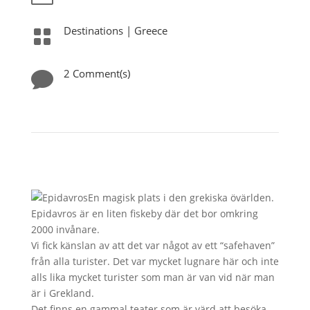
Destinations
|
Greece

2 Comment(s)

En magisk plats i den grekiska övärlden.
Epidavros är en liten fiskeby där det bor omkring
2000 invånare.
Vi fick känslan av att det var något av ett “safehaven”
från alla turister. Det var mycket lugnare här och inte
alls lika mycket turister som man är van vid när man
är i Grekland.
Det finns en gammal teater som är värd att besöka