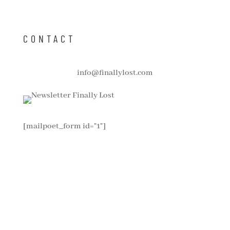
CONTACT
info@finallylost.com
[mailpoet_form id="1"]