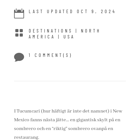

LAST UPDATED OCT 9, 2024

DESTINATIONS
|
NORTH
AMERICA
|
USA

1 COMMENT(S)
I Tucumcari (hur häftigt är inte det namnet) i New
Mexico fanns nästa jätte… en gigantisk skylt på en
sombrero och en “riktig” sombrero ovanpå en
restaurang.