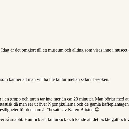
ag är det omgjort till ett museum och allting som visas inne i museet ä
 som känner att man vill ha lite kultur mellan safari- besöken.
n i en grupp och turen tar inte mer än ca: 20 minuter. Man börjar med att
fantastisk då man ser ut över Ngongkullarna och de gamla kaffeplantagen
 festligheter för den som är “besatt” av Karen Blixten 😉
r så snabbt. Han fick sin kulturkick och kände att det räckte gott och vä