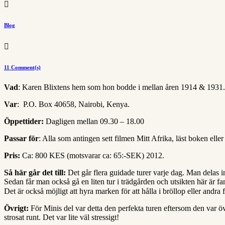

Blog

11 Comment(s)
Vad
: Karen Blixtens hem som hon bodde i mellan åren 1914 & 1931. Id
Var
: P.O. Box 40658, Nairobi, Kenya.
Öppettider:
Dagligen mellan 09.30 – 18.00
Passar för
: Alla som antingen sett filmen Mitt Afrika, läst boken eller
Pris:
Ca: 800 KES (motsvarar ca: 65:-SEK) 2012.
Så här går det till:
Det går flera guidade turer varje dag. Man delas i
Sedan får man också gå en liten tur i trädgården och utsikten här är 
Det är också möjligt att hyra marken för att hålla i bröllop eller andra
Övrigt:
För Minis del var detta den perfekta turen eftersom den var öve
strosat runt. Det var lite väl stressigt!