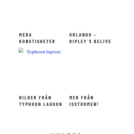
MERA
ORLANDO –
KONSTIGHETER
RIPLEY´S BELIVE
FRÅN RIPLEY´S
IT OR NOT!
BELIVE IT OR
NOT!
BILDER FRÅN
MER FRÅN
TYPHOON LAGOON
ISSTORMEN!
ORLANDO