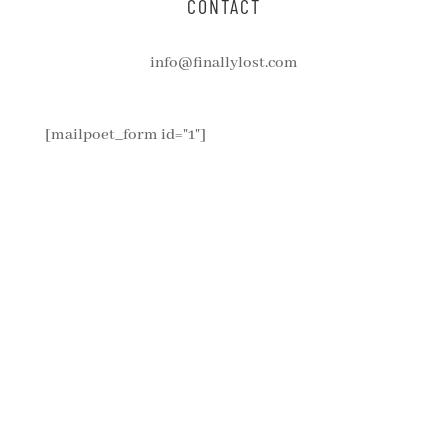
CONTACT
info@finallylost.com
[mailpoet_form id="1"]