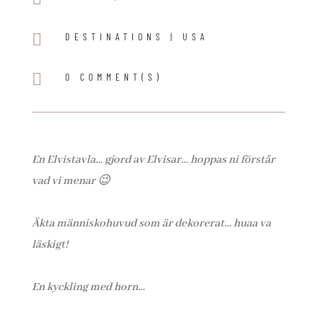

DESTINATIONS
|
USA

0 COMMENT(S)
En Elvistavla… gjord av Elvisar… hoppas ni förstår
vad vi menar 😉
Äkta människohuvud som är dekorerat… huaa va
läskigt!
En kyckling med horn…