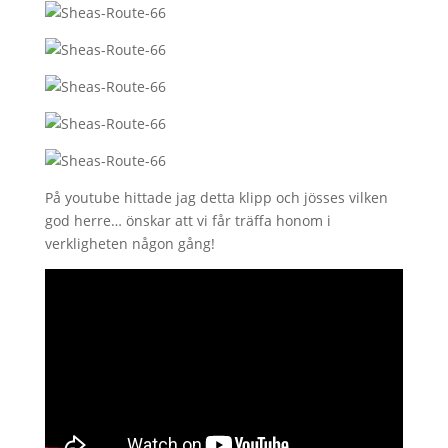
På youtube hittade jag detta klipp och jösses vilken
god herre… önskar att vi får träffa honom i
verkligheten någon gång!