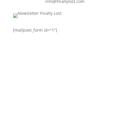
info@finallylost.com
[mailpoet_form id="1"]