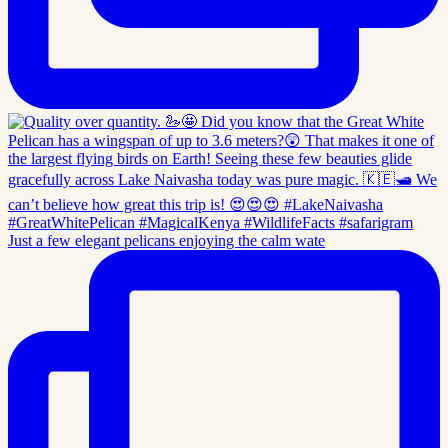
Just a few elegant pelicans enjoying the calm wate