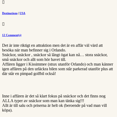

Destinations
|
USA

12 Comment(s)
Det är inte riktigt en attraktion men det är en affär väl värd att
besöka när man befinner sig i Orlando.
Snäckor, snäckor , snäckor så långt ögat kan nå… stora snäckor,
små snäckor och allt som hör havet till.
Affären ligger i Kissimmee (strax utanför Orlando) och man känner
igen affären på den urläckra bilen som står parkerad utanför plus att
där står en pimpad golfbil också!
Inne i affären är det så klart fokus på snäckor och det finns nog
ALLA typer av snäckor som man kan tänka sig!!!
Allt är till salu och priserna är helt ok (beroende på vad man vill
köpa).