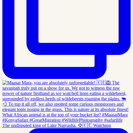
The undisputed king of Lake Naivasha. 🦅🇰🇪 Watching