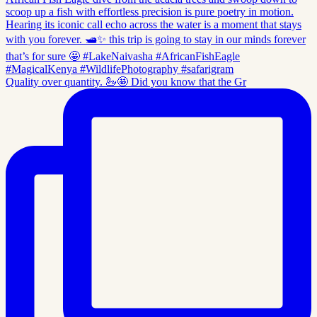
Quality over quantity. 🦢🤩 Did you know that the Gr