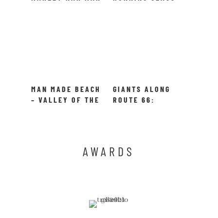
ÄR PÅ JAMAICA!
MAN IN ATHENS!
MAN MADE BEACH
GIANTS ALONG
– VALLEY OF THE
ROUTE 66:
WAVES!
COWBOY MUFFLER
MAN, NEW MEXICO
AWARDS