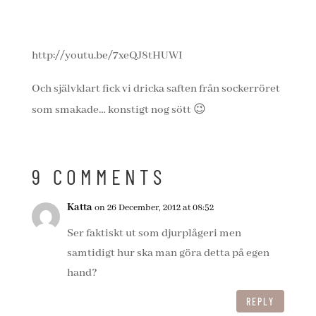
http://youtu.be/7xeQJ8tHUWI
Och självklart fick vi dricka saften från sockerröret
som smakade… konstigt nog sött 😉
9 COMMENTS
Katta
on 26 December, 2012 at 08:52
Ser faktiskt ut som djurplågeri men
samtidigt hur ska man göra detta på egen
hand?
REPLY