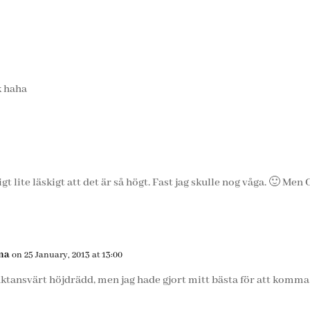
k haha
igt lite läskigt att det är så högt. Fast jag skulle nog våga. 🙂 Men
ma
on 25 January, 2013 at 13:00
ruktansvärt höjdrädd, men jag hade gjort mitt bästa för att komma 