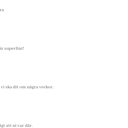
ara
 är superfint!
 vi ska dit om några veckor.
gt att ni var där.