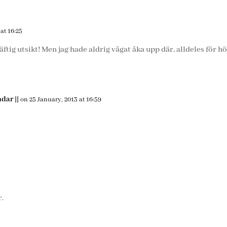
at 16:25
ftig utsikt! Men jag hade aldrig vågat åka upp där, alldeles för 
dar ||
on 25 January, 2013 at 16:59
r.