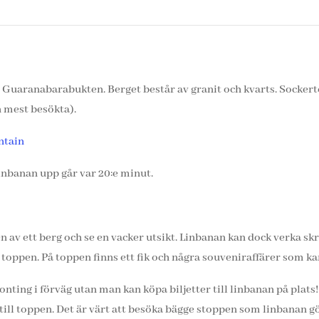
r Guaranabarabukten. Berget består av granit och kvarts. Socker
n mest besökta).
ntain
inbanan upp går var 20:e minut.
pen av ett berg och se en vacker utsikt. Linbanan kan dock verka 
 toppen. På toppen finns ett fik och några souveniraffärer som ka
ting i förväg utan man kan köpa biljetter till linbanan på plats!
till toppen. Det är värt att besöka bägge stoppen som linbanan g