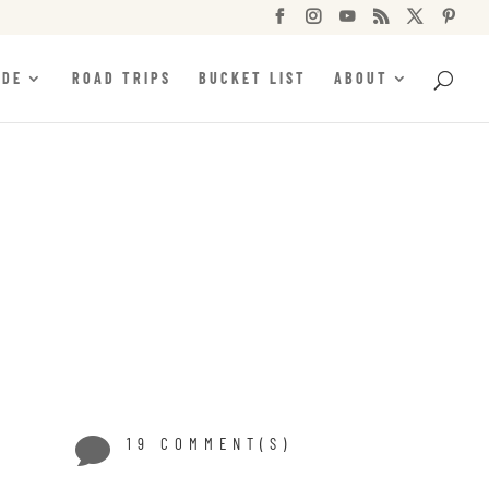






IDE
ROAD TRIPS
BUCKET LIST
ABOUT

19 COMMENT(S)