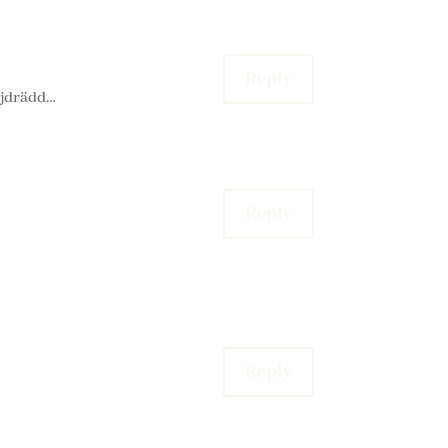
Reply
höjdrädd…
Reply
Reply