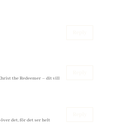
Reply
Reply
 Christ the Redeemer – dit vill
Reply
över det, för det ser helt