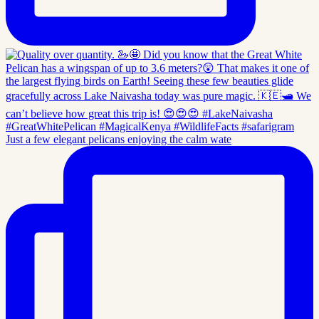
Just a few elegant pelicans enjoying the calm wate