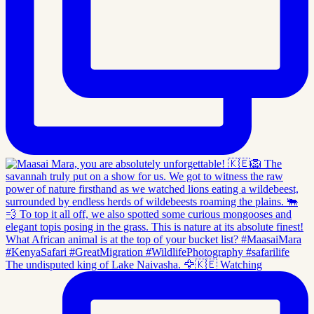
The undisputed king of Lake Naivasha. 🦅🇰🇪 Watching