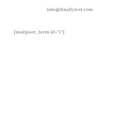
info@finallylost.com
[mailpoet_form id="1"]