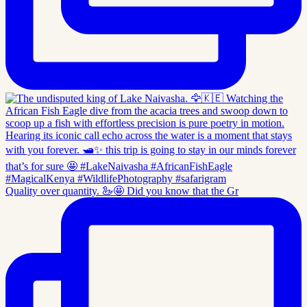
Quality over quantity. 🦢🤩 Did you know that the Gr