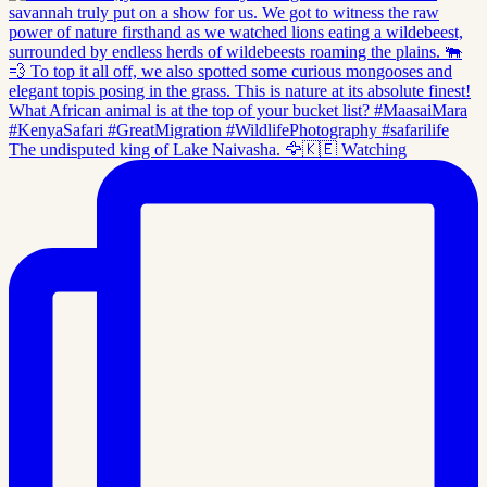
The undisputed king of Lake Naivasha. 🦅🇰🇪 Watching