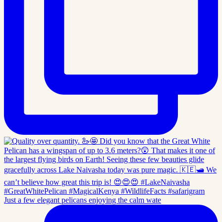
Just a few elegant pelicans enjoying the calm wate