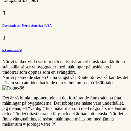
Last updated Oct 9, 2024

Destinations
|
North America
|
USA

6 Comment(s)
När vi tänker vilda västern och en typisk amerikansk stad där tiden
stått stilla så ser vi byggnader med målningar på utsidan och
trädörrar som öppnas som en svängdörr.
När vi passerade staden Cuba längst vår Route 66 resa så kändes det
nästan som att tiden backade och vi befann oss på 1800-talet.
Det är så himla imponerande att det fortfarande finns sådana fina
målningar på byggnaderna. Det jobbigaste måste vara underhållet,
jag menar, ett “vanligt” hus målar man om med några års mellanrum
och då är det oftast bara en färg och det är bara att pensla. När det
finns väggmålning så måste målningen målas om med jämna
mellanrum = jobbigt värre 🙂