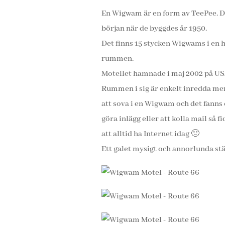
En Wigwam är en form av TeePee. De
början när de byggdes år 1950.
Det finns 15 stycken Wigwams i en ha
rummen.
Motellet hamnade i maj 2002 på U
Rummen i sig är enkelt inredda men d
att sova i en Wigwam och det fanns 
göra inlägg eller att kolla mail så 
att alltid ha Internet idag 🙂
Ett galet mysigt och annorlunda stä