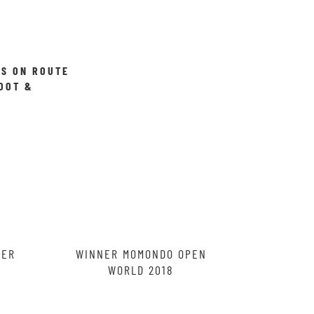
TS ON ROUTE
OOT &
OY
RER
WINNER MOMONDO OPEN
WORLD 2018