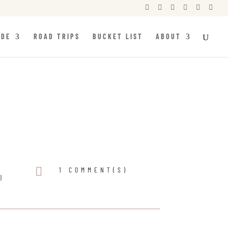






IDE
ROAD TRIPS
BUCKET LIST
ABOUT

1 COMMENT(S)
|