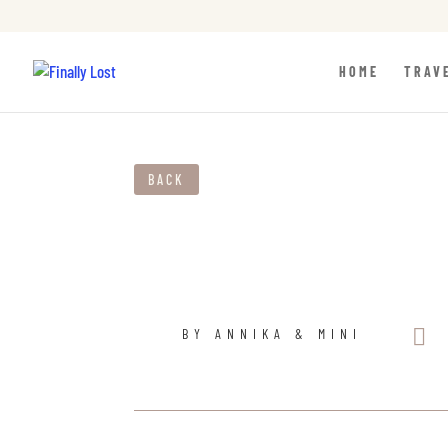
HOME
TRAV
BACK

BY ANNIKA & MINI