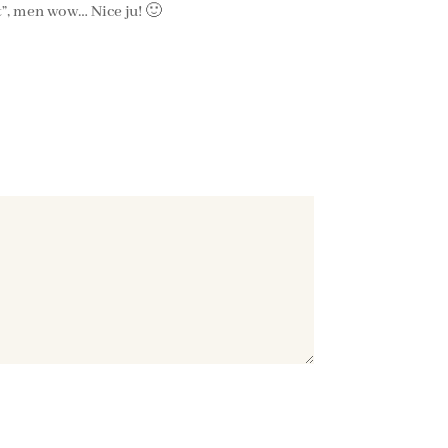
t”, men wow… Nice ju! 🙂