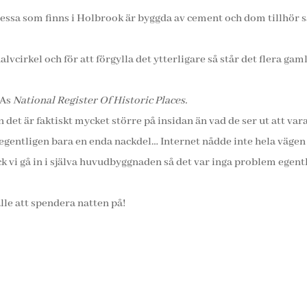
ssa som finns i Holbrook är byggda av cement och dom tillhör s
lvcirkel och för att förgylla det ytterligare så står det flera gam
SAs
National Register Of Historic Places.
et är faktiskt mycket större på insidan än vad de ser ut att vara 
egentligen bara en enda nackdel… Internet nådde inte hela vägen 
fick vi gå in i själva huvudbyggnaden så det var inga problem egent
lle att spendera natten på!