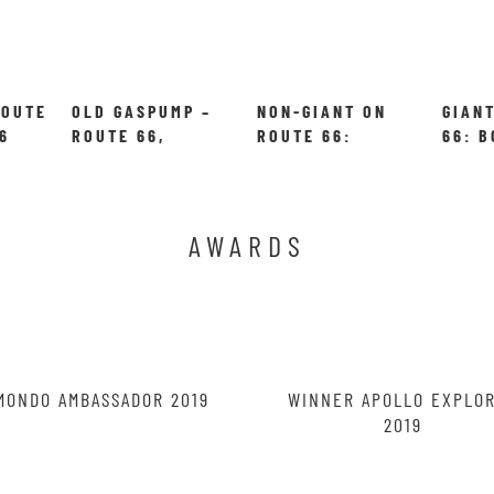
ROUTE
OLD GASPUMP –
NON-GIANT ON
GIAN
6
ROUTE 66,
ROUTE 66:
66: B
DWIGHT ILLINOIS
STATUE OF
COWB
LIBERTY!
AWARDS
MONDO AMBASSADOR 2019
WINNER APOLLO EXPLO
2019