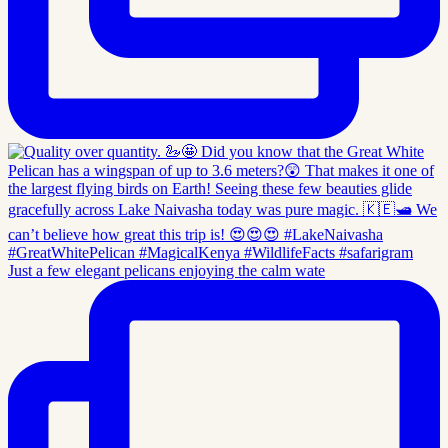
Just a few elegant pelicans enjoying the calm wate