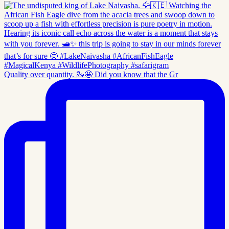
Quality over quantity. 🦢🤩 Did you know that the Gr