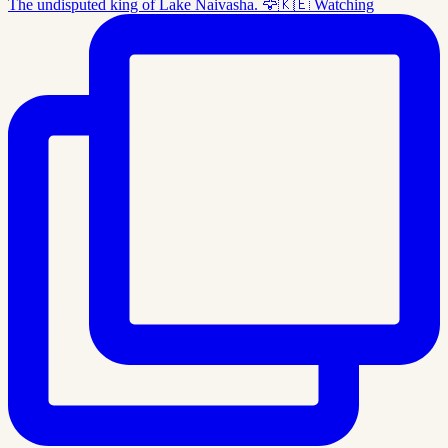
The undisputed king of Lake Naivasha. 🦅🇰🇪 Watching