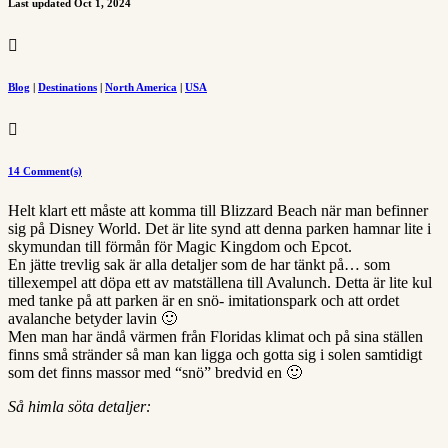
Last updated Oct 1, 2024

Blog
|
Destinations
|
North America
|
USA

14 Comment(s)
Helt klart ett måste att komma till Blizzard Beach när man befinner
sig på Disney World. Det är lite synd att denna parken hamnar lite i
skymundan till förmån för Magic Kingdom och Epcot.
En jätte trevlig sak är alla detaljer som de har tänkt på… som
tillexempel att döpa ett av matställena till Avalunch. Detta är lite kul
med tanke på att parken är en snö- imitationspark och att ordet
avalanche betyder lavin 🙂
Men man har ändå värmen från Floridas klimat och på sina ställen
finns små stränder så man kan ligga och gotta sig i solen samtidigt
som det finns massor med “snö” bredvid en 🙂
Så himla söta detaljer: