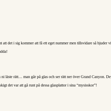
mt att det i sig kommer att få ett eget nummer men tillsvidare så bjud
ädda!
å ni läste rätt… man går på glas och ser rätt ner över Grand Canyon. Det
kigt det var att gå runt på dessa glasplattor i sina “mysisskor”!