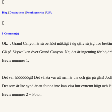

Blog
|
Destinations
|
North America
|
USA

8 Comment(s)
Ok… Grand Canyon är så oerhört mäktigt i sig själv så jag tror bestä
Gå på Skywalken över Grand Canyon. Nej det är ingenting för höjdr
Bevis nummer 1:
Det var höööööögt! Det värsta var att man är ute och går på glas! Jod
Det som är lite synd är att fotona inte kan visa hur extremt högt och läs
Bevis nummer 2 = Foton