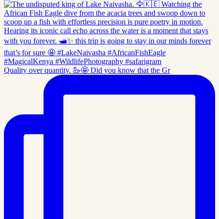
Quality over quantity. 🦢🤩 Did you know that the Gr