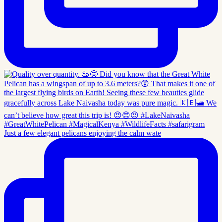
Just a few elegant pelicans enjoying the calm wate