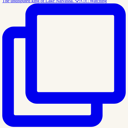
The undisputed king of Lake Naivasha. 🦅🇰🇪 Watching