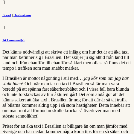

Brazil
|
Destinations

14 Comment(s)
Det känns nödvändigt att skriva ett inlägg om hur det är att åka taxi
när man befinner sig i Brasilien. Det skiljer ju sig alltid från land till
land och från chaufför till chaufför så klart men oftast så finns det ett
tempo i trafiken som man snabbt märker.
I Brasilien är mottot någonting i stil med…
jag kör som om jag har
stulit bilen!
Och när man tar en taxi i Brasilien så får man vara
beredd på att spänna fast säkerhetsbältet och i vissa fall bara blunda
och inte förskräckas av hur åkturen går! Det som ändå gör att det
känns säkert att åka taxi i Brasilien är nog för att där är så tät trafik
så bilarna kommer aldrig upp i så stora hastigheter. Detta innebär att
om man mot all förmodan skulle krocka så överlever man med
största sannolikhet!
Priset för att åka taxi i Brasilien är billigare än om man jämför med
Sverige och här nedan kommer några korta tips för en så säker och