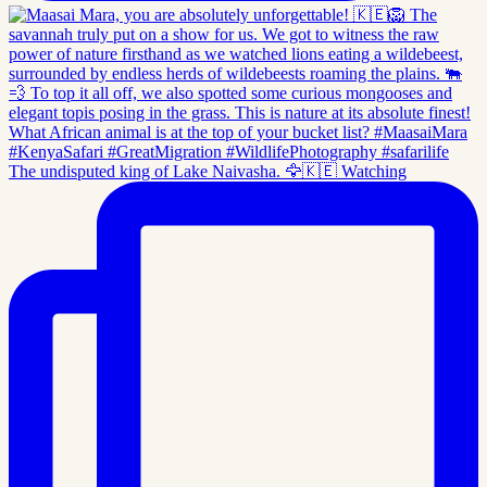
The undisputed king of Lake Naivasha. 🦅🇰🇪 Watching