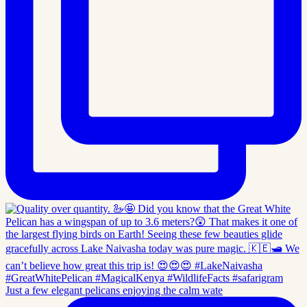
Just a few elegant pelicans enjoying the calm wate