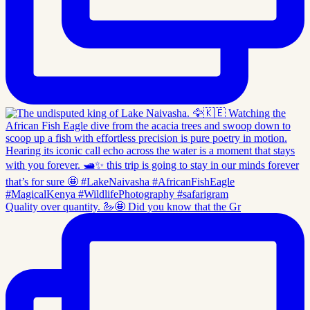
Quality over quantity. 🦢🤩 Did you know that the Gr