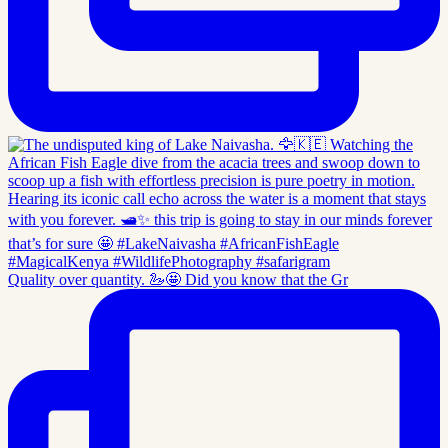
Quality over quantity. 🦢🤩 Did you know that the Gr