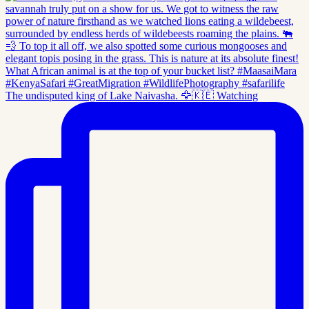
The undisputed king of Lake Naivasha. 🦅🇰🇪 Watching