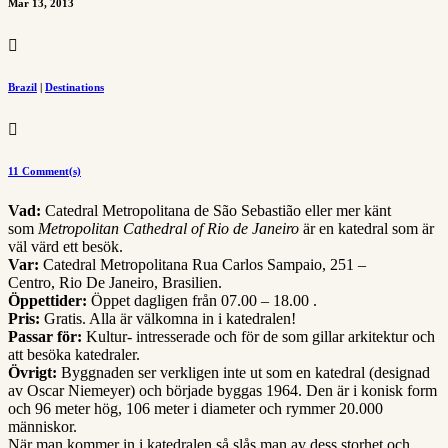
Mar 13, 2013

Brazil
|
Destinations

11 Comment(s)
Vad:
Catedral Metropolitana de São Sebastião eller mer känt
som
Metropolitan Cathedral of Rio de Janeiro
är en katedral som är
väl värd ett besök.
Var:
Catedral Metropolitana Rua Carlos Sampaio, 251 –
Centro, Rio De Janeiro, Brasilien.
Öppettider:
Öppet dagligen från 07.00 – 18.00 .
Pris:
Gratis. Alla är välkomna in i katedralen!
Passar för:
Kultur- intresserade och för de som gillar arkitektur och
att besöka katedraler.
Övrigt:
Byggnaden ser verkligen inte ut som en katedral (designad
av Oscar Niemeyer) och började byggas 1964. Den är i konisk form
och 96 meter hög, 106 meter i diameter och rymmer 20.000
människor.
När man kommer in i katedralen så slås man av dess storhet och