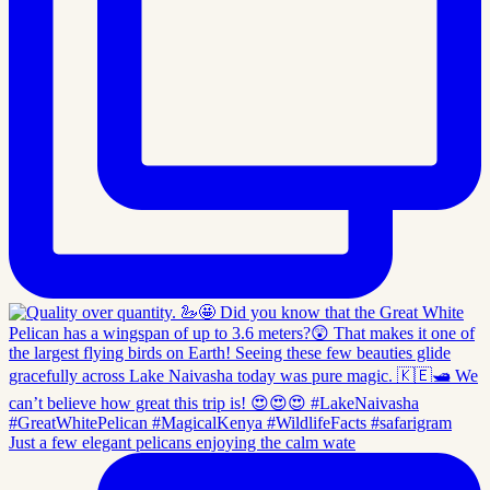
Just a few elegant pelicans enjoying the calm wate