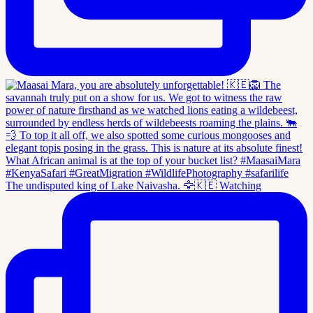
The undisputed king of Lake Naivasha. 🦅🇰🇪 Watching