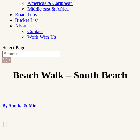
Americas & Caribbean
Middle east & Africa
Road Trips
Bucket List
About
Contact
Work With Us
Select Page
BACK
Beach Walk – South Beach
By Annika & Mini
