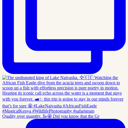
Quality over quantity. 🦢🤩 Did you know that the Gr