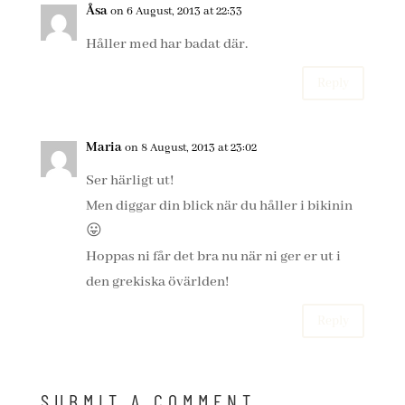
Åsa
on 6 August, 2013 at 22:33
Håller med har badat där.
Reply
Maria
on 8 August, 2013 at 23:02
Ser härligt ut!
Men diggar din blick när du håller i bikinin
😛
Hoppas ni får det bra nu när ni ger er ut i
den grekiska övärlden!
Reply
SUBMIT A COMMENT