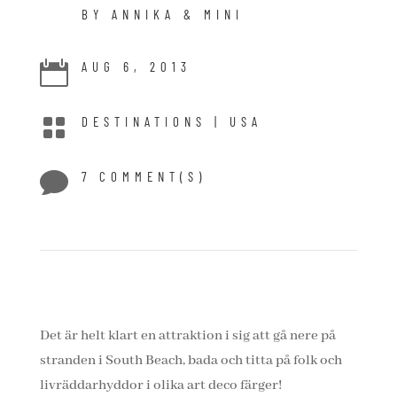
BY ANNIKA & MINI

AUG 6, 2013

DESTINATIONS
|
USA

7 COMMENT(S)
Det är helt klart en attraktion i sig att gå nere på
stranden i South Beach, bada och titta på folk och
livräddarhyddor i olika art deco färger!