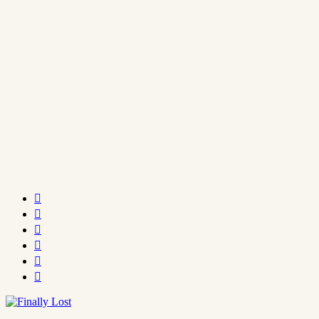





