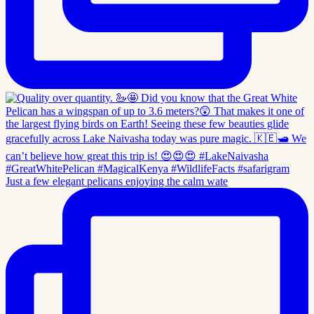
Just a few elegant pelicans enjoying the calm wate