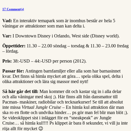
17 Comment(s)
Vad:
En interaktiv temapark som är inomhus består av hela 5
våningar av attraktioner som man kan delta i.
Var:
I Downtown Disney i Orlando, West side (Disney world).
Öppettider:
11.30 – 22.00 söndag – torsdag & 11.30 – 23.00 fredag
– lördag.
Pris:
38:-USD – 44:-USD per person (2012).
Passar för:
Antingen barnfamiljer eller alla som har barnasinnet
kvar. Det finns så himla mycket att göra… spela olika spel, delta i
olika attraktioner och lära sig massor med nytt!
Så här går det till:
Man kommer dit och kastar sig in i alla delar
och alla våningar med skoj ;). Här finns allt från dansmattor till
Pacman- maskiner, radiobilar och tecknarkurser! Se till att absolut
inte missa
Virtual Jungle Cruise –
En himla kul attraktion där man
ska ro en flotte och undvika hinder… ps gör man fel blir man blöt ;).
Se videoklippet sist i inlägget för en “sneakpeak” av Jungle
Cruise… så himla kul!!!! Ps klippet är bara 8 sekunder, vi vill ju inte
röja allt för mycket 😉