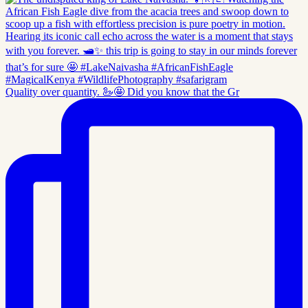
Quality over quantity. 🦢🤩 Did you know that the Gr