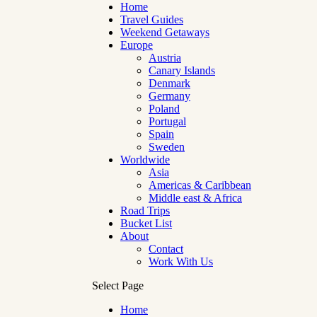
Home
Travel Guides
Weekend Getaways
Europe
Austria
Canary Islands
Denmark
Germany
Poland
Portugal
Spain
Sweden
Worldwide
Asia
Americas & Caribbean
Middle east & Africa
Road Trips
Bucket List
About
Contact
Work With Us
Select Page
Home