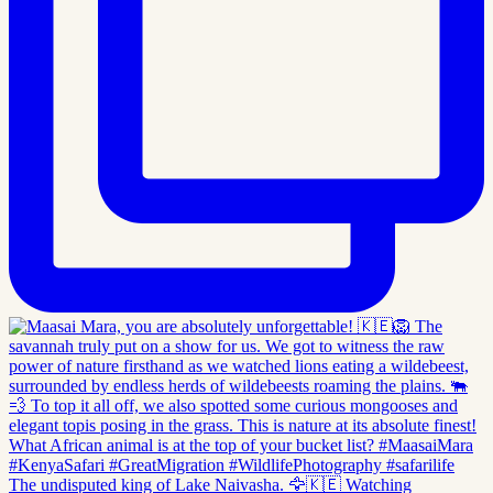
The undisputed king of Lake Naivasha. 🦅🇰🇪 Watching