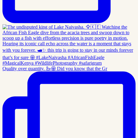
Quality over quantity. 🦢🤩 Did you know that the Gr