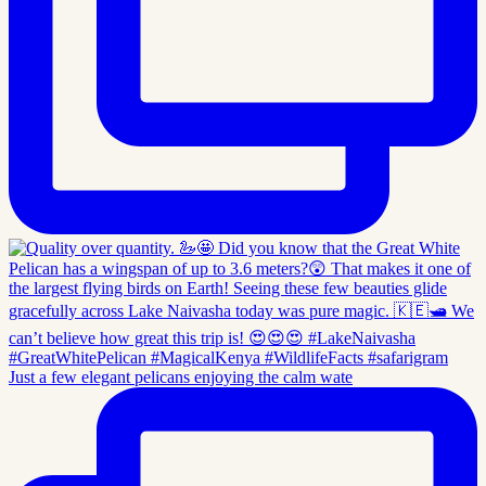
Just a few elegant pelicans enjoying the calm wate