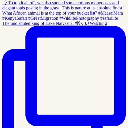
The undisputed king of Lake Naivasha. 🦅🇰🇪 Watching