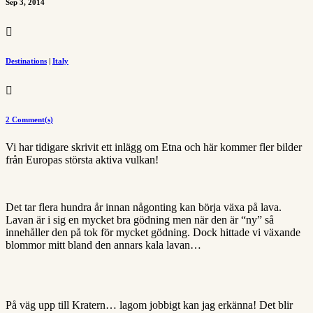
Sep 3, 2014

Destinations
|
Italy

2 Comment(s)
Vi har tidigare skrivit ett inlägg om Etna och här kommer fler bilder
från Europas största aktiva vulkan!
Det tar flera hundra år innan någonting kan börja växa på lava.
Lavan är i sig en mycket bra gödning men när den är “ny” så
innehåller den på tok för mycket gödning. Dock hittade vi växande
blommor mitt bland den annars kala lavan…
På väg upp till Kratern… lagom jobbigt kan jag erkänna! Det blir