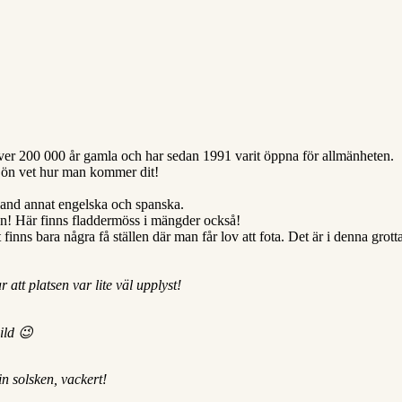
 över 200 000 år gamla och har sedan 1991 varit öppna för allmänheten.
å ön vet hur man kommer dit!
land annat engelska och spanska.
en! Här finns fladdermöss i mängder också!
t finns bara några få ställen där man får lov att fota. Det är i denna gr
att platsen var lite väl upplyst!
bild 😉
n solsken, vackert!