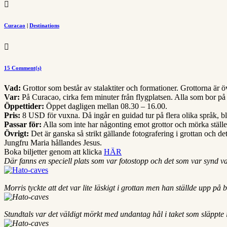

Curacao
|
Destinations

15 Comment(s)
Vad:
Grottor som består av stalaktiter och formationer. Grottorna är
Var:
På Curacao, cirka fem minuter från flygplatsen. Alla som bor p
Öppettider:
Öppet dagligen mellan 08.30 – 16.00.
Pris:
8 USD för vuxna. Då ingår en guidad tur på flera olika språk, b
Passar för:
Alla som inte har någonting emot grottor och mörka ställ
Övrigt:
Det är ganska så strikt gällande fotografering i grottan och de
Jungfru Maria hållandes Jesus.
Boka biljetter genom att klicka
HÄR
Där fanns en speciell plats som var fotostopp och det som var synd var 
Morris tyckte att det var lite läskigt i grottan men han ställde upp på 
Stundtals var det väldigt mörkt med undantag hål i taket som släppte i