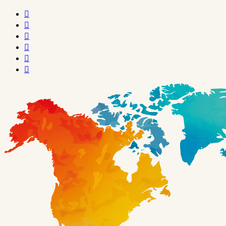





