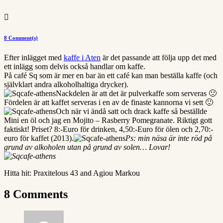

8 Comment(s)
Efter inlägget med
kaffe i Aten
är det passande att följa upp det med
ett inlägg som delvis också handlar om kaffe.
På café Sq som är mer en bar än ett café kan man beställa kaffe (och
självklart andra alkoholhaltiga drycker).
Nackdelen är att det är pulverkaffe som serveras 🙁
Fördelen är att kaffet serveras i en av de finaste kannorna vi sett 🙂
Och när vi ändå satt och drack kaffe så beställde
Mini en öl och jag en Mojito – Rasberry Pomegranate. Riktigt gott
faktiskt! Priset? 8:-Euro för drinken, 4,50:-Euro för ölen och 2,70:-
euro för kaffet (2013).
Ps: min näsa är inte röd på
grund av alkoholen utan på grund av solen… Lovar!
Hitta hit: Praxitelous 43 and Agiou Markou
8 Comments