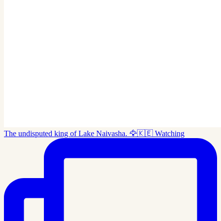
The undisputed king of Lake Naivasha. 🦅🇰🇪 Watching