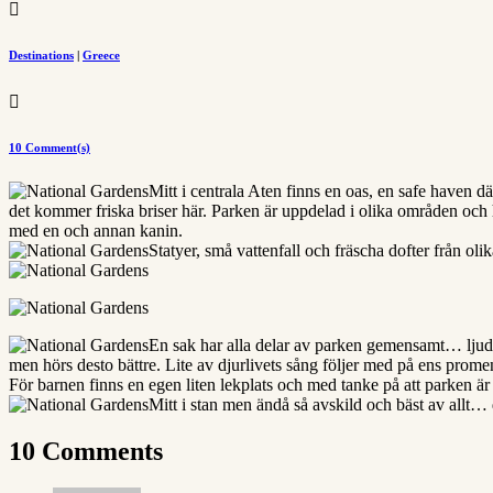

Destinations
|
Greece

10 Comment(s)
Mitt i centrala Aten finns en oas, en safe haven 
det kommer friska briser här. Parken är uppdelad i olika områden och 
med en och annan kanin.
Statyer, små vattenfall och fräscha dofter från oli
En sak har alla delar av parken gemensamt… ljude
men hörs desto bättre. Lite av djurlivets sång följer med på ens prome
För barnen finns en egen liten lekplats och med tanke på att parken är 
Mitt i stan men ändå så avskild och bäst av allt… 
10 Comments