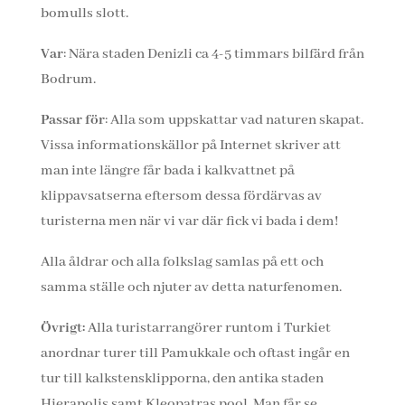
bomulls slott.
Var
: Nära staden Denizli ca 4-5 timmars bilfärd från
Bodrum.
Passar för
: Alla som uppskattar vad naturen skapat.
Vissa informationskällor på Internet skriver att
man inte längre får bada i kalkvattnet på
klippavsatserna eftersom dessa fördärvas av
turisterna men när vi var där fick vi bada i dem!
Alla åldrar och alla folkslag samlas på ett och
samma ställe och njuter av detta naturfenomen.
Övrigt:
Alla turistarrangörer runtom i Turkiet
anordnar turer till Pamukkale och oftast ingår en
tur till kalkstensklipporna, den antika staden
Hierapolis samt Kleopatras pool. Man får se