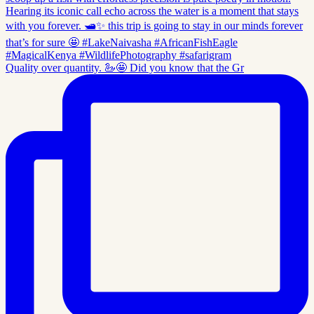
Quality over quantity. 🦢🤩 Did you know that the Gr