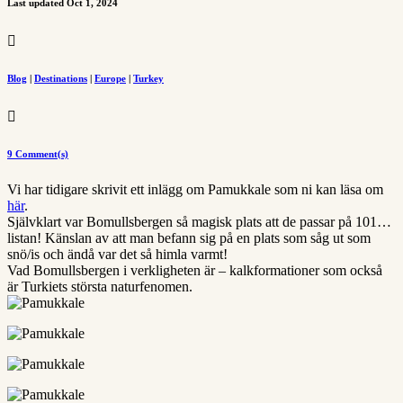
Last updated Oct 1, 2024

Blog
|
Destinations
|
Europe
|
Turkey

9 Comment(s)
Vi har tidigare skrivit ett inlägg om Pamukkale som ni kan läsa om
här
.
Självklart var Bomullsbergen så magisk plats att de passar på 101…
listan! Känslan av att man befann sig på en plats som såg ut som
snö/is och ändå var det så himla varmt!
Vad Bomullsbergen i verkligheten är – kalkformationer som också
är Turkiets största naturfenomen.