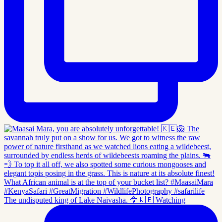
The undisputed king of Lake Naivasha. 🦅🇰🇪 Watching