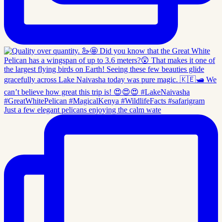
Just a few elegant pelicans enjoying the calm wate