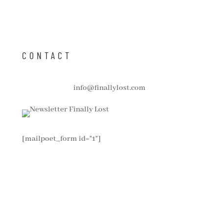
CONTACT
info@finallylost.com
[mailpoet_form id="1"]