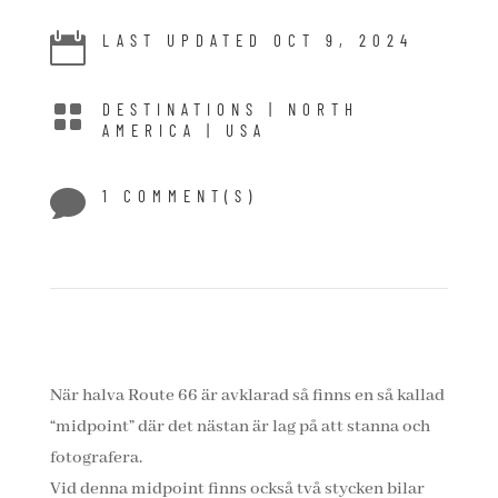

LAST UPDATED OCT 9, 2024

DESTINATIONS
|
NORTH
AMERICA
|
USA

1 COMMENT(S)
När halva Route 66 är avklarad så finns en så kallad
“midpoint” där det nästan är lag på att stanna och
fotografera.
Vid denna midpoint finns också två stycken bilar