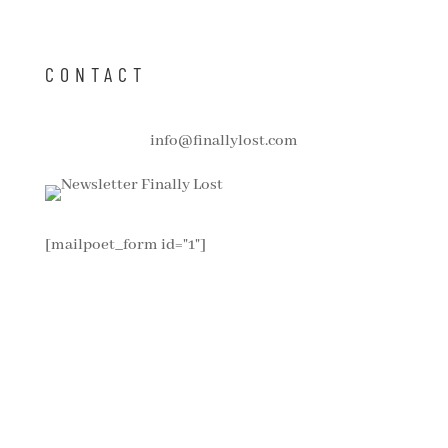
CONTACT
info@finallylost.com
[mailpoet_form id="1"]