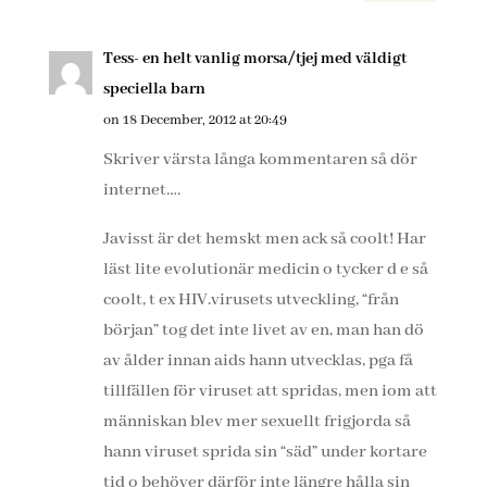
Tess- en helt vanlig morsa/tjej med väldigt
speciella barn
on 18 December, 2012 at 20:49
Skriver värsta långa kommentaren så dör
internet….
Javisst är det hemskt men ack så coolt! Har
läst lite evolutionär medicin o tycker d e så
coolt, t ex HIV.virusets utveckling, “från
början” tog det inte livet av en, man han dö
av ålder innan aids hann utvecklas, pga få
tillfällen för viruset att spridas, men iom att
människan blev mer sexuellt frigjorda så
hann viruset sprida sin “säd” under kortare
tid o behöver därför inte längre hålla sin