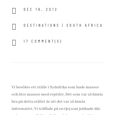

DEC 18, 2012

DESTINATIONS
|
SOUTH AFRICA

17 COMMENT(S)
Vi besökte ett ställe i Sydafrika som hade massor
och åter massor med reptiler. Det som var så himla
bra på detta stället är att det var så himla
informativt. Vi träffade på en tjej som jobbade där