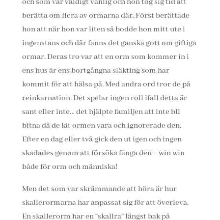
och som var väldigt vänlig och hon tog sig tid att
berätta om flera av ormarna där. Först berättade
hon att när hon var liten så bodde hon mitt ute i
ingenstans och där fanns det ganska gott om giftiga
ormar. Deras tro var att en orm som kommer in i
ens hus är ens bortgångna släkting som har
kommit för att hälsa på. Med andra ord tror de på
reinkarnation. Det spelar ingen roll ifall detta är
sant eller inte… det hjälpte familjen att inte bli
bitna då de lät ormen vara och ignorerade den.
Efter en dag eller två gick den ut igen och ingen
skadades genom att försöka fånga den = win win
både för orm och människa!
Men det som var skrämmande att höra är hur
skallerormarna har anpassat sig för att överleva.
En skallerorm har en “skallra” längst bak på