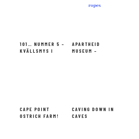
101… NUMMER 5 –
APARTHEID
KVÄLLSMYS I
MUSEUM –
SABI SANDS!
JOHANNESBURG.
CAPE POINT
CAVING DOWN IN
OSTRICH FARM!
CAVES