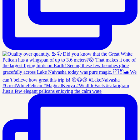
Just a few elegant pelicans enjoying the calm wate