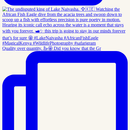
Quality over quantity. 🦢🤩 Did you know that the Gr