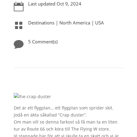
Last updated Oct 9, 2024

Destinations
|
North America
|
USA

5 Comment(s)

Det är ett flygplan… ett flygplan som sprider skit.
Jodå en äkta såkallad “Crap duster”.
Om man vill se denna farkost så få man ta en liten
tur av Route 66 och köra till The Flying W store.
Vi stannade här för att vi skulle ta en skatt och vi är