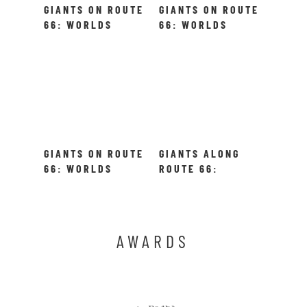
GIANTS ON ROUTE
GIANTS ON ROUTE
66: WORLDS
66: WORLDS
LARGEST
LARGEST ROCKER
COVERED WAGON
GIANTS ON ROUTE
GIANTS ALONG
66: WORLDS
ROUTE 66:
LARGEST POP
WORLDS LARGEST
BOTTLE
PETRIFIED TREE
AWARDS