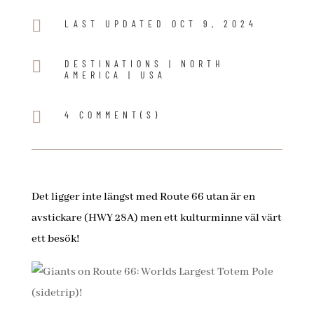

LAST UPDATED OCT 9, 2024

DESTINATIONS
|
NORTH
AMERICA
|
USA

4 COMMENT(S)
Det ligger inte längst med Route 66 utan är en
avstickare (HWY 28A) men ett kulturminne väl värt
ett besök!