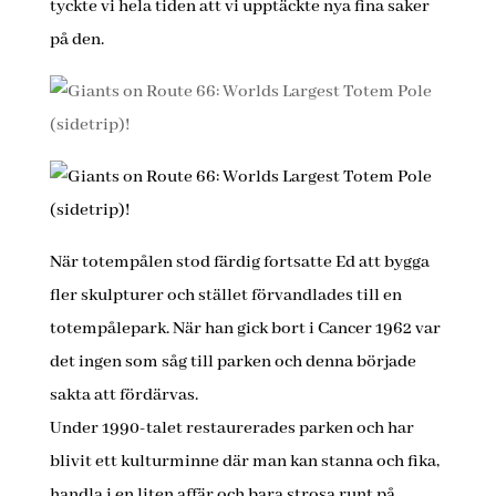
tyckte vi hela tiden att vi upptäckte nya fina saker
på den.
När totempålen stod färdig fortsatte Ed att bygga
fler skulpturer och stället förvandlades till en
totempålepark. När han gick bort i Cancer 1962 var
det ingen som såg till parken och denna började
sakta att fördärvas.
Under 1990-talet restaurerades parken och har
blivit ett kulturminne där man kan stanna och fika,
handla i en liten affär och bara strosa runt på