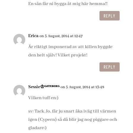
En sån får ni bygga åt mig här hemma!!
REPLY
Erica
on 5 August, 2014 at 12:47
Är riktigt imponerad av att killen byggde
den helt själv! Vilket projekt!
REPLY
Sessie♔ᴳᴽᵀᴱᴮᴼᴿᴳ
on 5 August, 2014 at 13:48
Vilken tuff en:)
sv: Tack. Jo, får ju snart åka iväg till värmen
igen (Cypern) så då blir jag nog piggare och
gladare:)