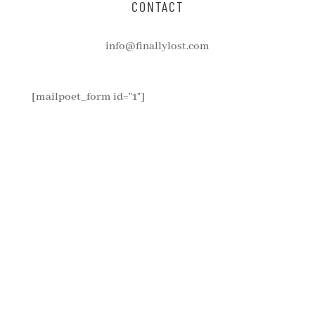
CONTACT
info@finallylost.com
[mailpoet_form id="1"]