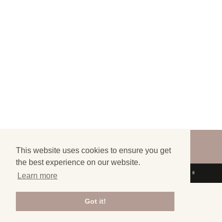
©
2026
FINALLY LOST - ALL RIGHTS
RESERVED
This website uses cookies to ensure you get
the best experience on our website.
DESIGN BY
SKANEA
| DRIVEN BY
SYDTECH
Learn more
Got it!