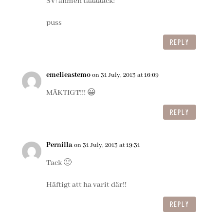
SV: ahmen taaaaack!
puss
REPLY
emelieastemo
on 31 July, 2013 at 16:09
MÄKTIGT!!! 😀
REPLY
Pernilla
on 31 July, 2013 at 19:31
Tack 🙂
Häftigt att ha varit där!!
REPLY