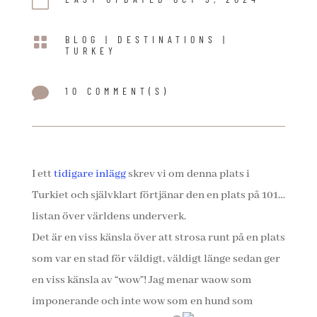


BLOG
|
DESTINATIONS
|
TURKEY

10 COMMENT(S)
I ett
tidigare inlägg
skrev vi om denna plats i
Turkiet och självklart förtjänar den en plats på 101…
listan över världens underverk.
Det är en viss känsla över att strosa runt på en plats
som var en stad för väldigt, väldigt länge sedan ger
en viss känsla av “wow”! Jag menar waow som
imponerande och inte wow som en hund som