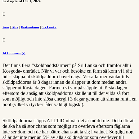
Last updated Oct 1, 2024

Asia
|
Blog
|
Destinations
|
Sri Lanka

14 Comment(s)
Det finns flera “sköldpaddsfarmer” på Sri Lanka och framför allt i
Kosgoda- området. När vi var och besökte en farm så kom vi i rätt
tid = släppa ut sköldpaddor i havet dags! Vissa farmer väntar tills
sköldpaddorna är 3 dagar innan de släpper ut dom medan andra
släpper ut första dagen. Farmen vi var på släppte ut första dagen
eftersom de ansåg att sköldpaddorna skulle ut till det vilda så fort
som möjligt och inte slösa energi i 3 dagar genom att simma runt i en
pool (vilket vi tycker låter väldigt logiskt).
Sköldpaddorna släpps ALLTID ut när det är mörkt ute. Detta för att
de ska ha så stor chans som möjligt att överleva eftersom fåglarna
inte ser dom och de har bättre chans att ta sig i vattnet. Sorgligt nog
så är det inte mer än 5% av alla sköldpaddor som överlever till