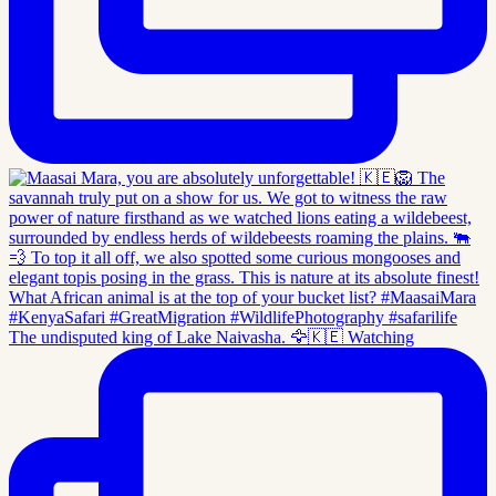
The undisputed king of Lake Naivasha. 🦅🇰🇪 Watching