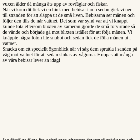
vuxen ålder då många äts upp av rovfåglar och fiskar.
När vi kom dit fick vi en hink med bebisar i och sedan gick vi ner
till stranden för att släppa ut de små liven. Bebisarna ser månen och
följer den tills de når vattnet. Det som var synd var att vi knappt
kunde fota eftersom blixten av kameran gjorde de små förvirrade så
de vände och började gå mot blixten istället för att följa månen. Vi
knäppte några foton lite snabbt och sedan fick de följa månen ut i
vattnet.
Snacka om ett speciellt ögonblick när vi såg dem sprattla i sanden på
väg mot vattnet för att sedan slukas av vågorna. Hoppas att många
av våra bebisar lever än idag!