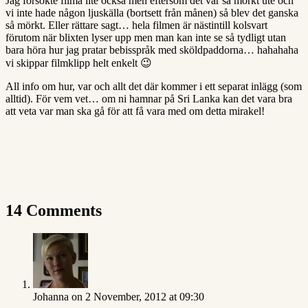
Jag försökte filma lite också men eftersom det var så mörkt ute och
vi inte hade någon ljuskälla (bortsett från månen) så blev det ganska
så mörkt. Eller rättare sagt… hela filmen är nästintill kolsvart
förutom när blixten lyser upp men man kan inte se så tydligt utan
bara höra hur jag pratar bebisspråk med sköldpaddorna… hahahaha
vi skippar filmklipp helt enkelt 😉
All info om hur, var och allt det där kommer i ett separat inlägg (som
alltid). För vem vet… om ni hamnar på Sri Lanka kan det vara bra
att veta var man ska gå för att få vara med om detta mirakel!
14 Comments
Johanna
on 2 November, 2012 at 09:30