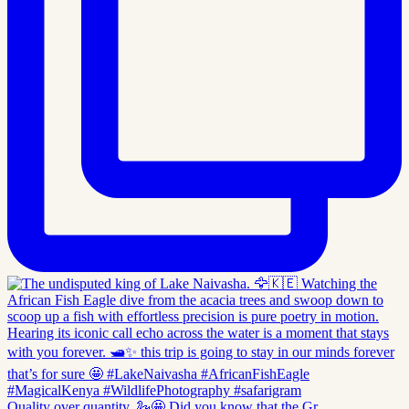
Quality over quantity. 🦢🤩 Did you know that the Gr