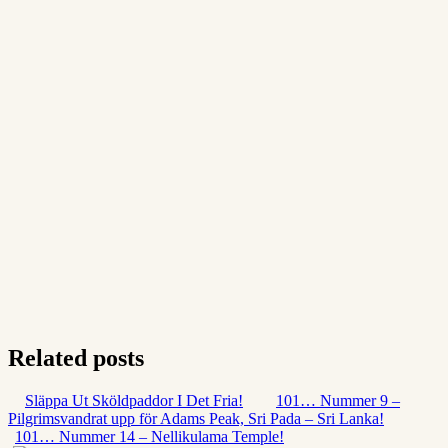
Related posts
Släppa Ut Sköldpaddor I Det Fria!
101… Nummer 9 –
Pilgrimsvandrat upp för Adams Peak, Sri Pada – Sri Lanka!
101… Nummer 14 – Nellikulama Temple!