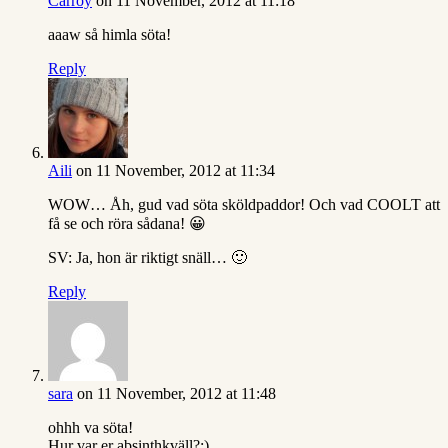
Carroy
on 11 November, 2012 at 11:18
aaaw så himla söta!
Reply
Aili
on 11 November, 2012 at 11:34
WOW… Åh, gud vad söta sköldpaddor! Och vad COOLT att
få se och röra sådana! 😀
SV: Ja, hon är riktigt snäll… 🙂
Reply
sara
on 11 November, 2012 at 11:48
ohhh va söta!
Hur var er absinthkväll?:)