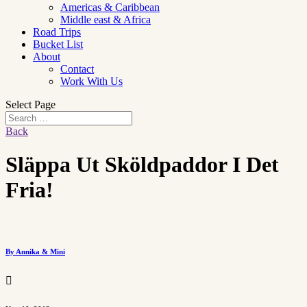
Americas & Caribbean
Middle east & Africa
Road Trips
Bucket List
About
Contact
Work With Us
Select Page
Back
Släppa Ut Sköldpaddor I Det
Fria!
By Annika & Mini
