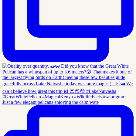
Just a few elegant pelicans enjoying the calm wate