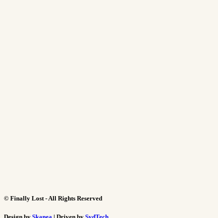
©
Finally Lost - All Rights Reserved
Design by
Skanea
| Driven by
SydTech