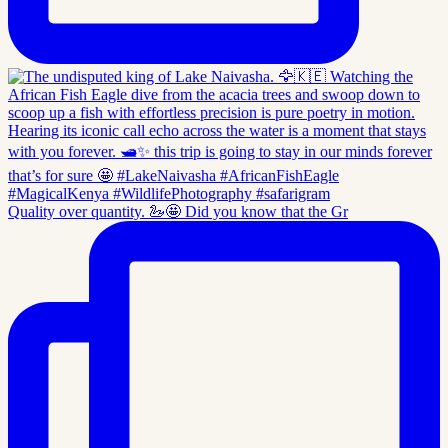
Quality over quantity. 🦢🤩 Did you know that the Gr