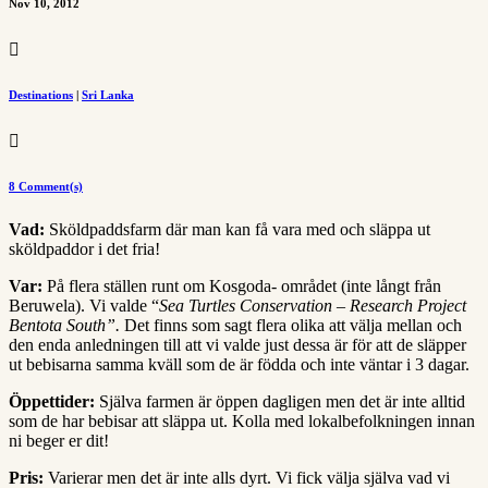
Nov 10, 2012

Destinations
|
Sri Lanka

8 Comment(s)
Vad:
Sköldpaddsfarm där man kan få vara med och släppa ut
sköldpaddor i det fria!
Var:
På flera ställen runt om Kosgoda- området (inte långt från
Beruwela). Vi valde “
Sea Turtles Conservation – Research Project
Bentota South”.
Det finns som sagt flera olika att välja mellan och
den enda anledningen till att vi valde just dessa är för att de släpper
ut bebisarna samma kväll som de är födda och inte väntar i 3 dagar.
Öppettider:
Själva farmen är öppen dagligen men det är inte alltid
som de har bebisar att släppa ut. Kolla med lokalbefolkningen innan
ni beger er dit!
Pris:
Varierar men det är inte alls dyrt. Vi fick välja själva vad vi