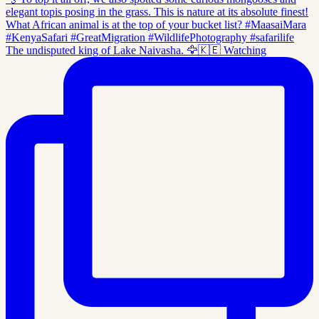
The undisputed king of Lake Naivasha. 🦅🇰🇪 Watching