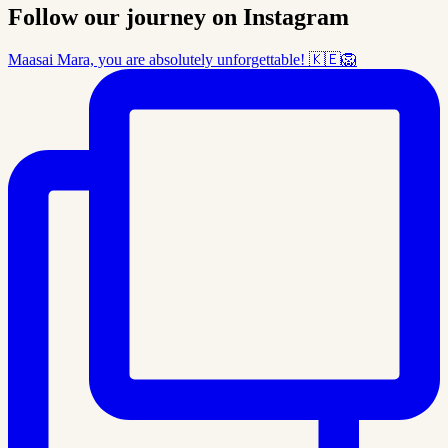
Follow our journey on Instagram
Maasai Mara, you are absolutely unforgettable! 🇰🇪🦁