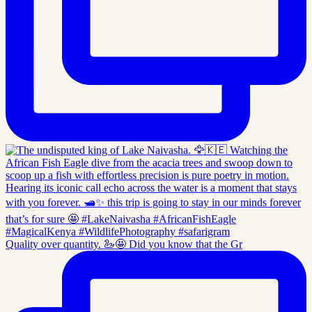
Quality over quantity. 🦢🤩 Did you know that the Gr