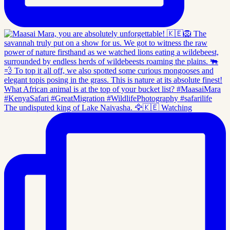
The undisputed king of Lake Naivasha. 🦅🇰🇪 Watching