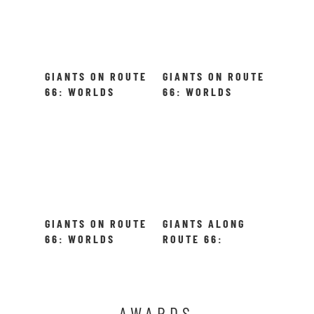
GIANTS ON ROUTE
GIANTS ON ROUTE
66: WORLDS
66: WORLDS
LARGEST
LARGEST ROCKER
COVERED WAGON
GIANTS ON ROUTE
GIANTS ALONG
66: WORLDS
ROUTE 66:
LARGEST TOTEM
WORLDS LARGEST
POLE (SIDETRIP)!
PETRIFIED TREE
AWARDS