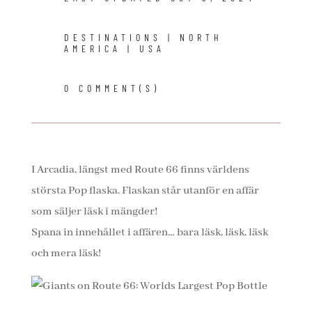
DESTINATIONS
|
NORTH
AMERICA
|
USA
0 COMMENT(S)
I Arcadia, längst med Route 66 finns världens
största Pop flaska. Flaskan står utanför en affär
som säljer läsk i mängder!
Spana in innehållet i affären… bara läsk, läsk, läsk
och mera läsk!