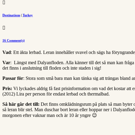

Destinations
|
Turkey

16 Comment(s)
Vad
: Ett äkta lerbad. Leran innehåller svavel och sägs ha föryngrande
Var
: Längst med Dalyanfloden. Alla känner till det så man kan fråga 
det finns i anslutning till floden och inte staden i sig!
Passar för
: Stora som små bara man kan tänka sig att trängas bland a
Pris:
Vi lyckades aldrig få fast prisinformation om vad det kostar att 
(2012) Lira per person för endast lerbad och thermalbad.
Så här går det till:
Det finns omklädningsrum på plats så man byter om
så leran blir stel. Man duschar bort leran eller hoppar ner i Dalyanflod
morgonen efter vaknar man och är 10 år yngre 😉