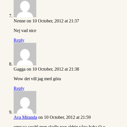
Nenne
on 10 October, 2012 at 21:37
Nej vad nice
Reply
Gagga
on 10 October, 2012 at 21:38
Wow det vill jag med göra
Reply
Ava Miranda
on 10 October, 2012 at 21:59
omg va coolt! men skulle nog aldrig våga haha O.o