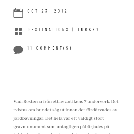

OCT 23, 2012

DESTINATIONS
|
TURKEY

11 COMMENT(S)
Vad
: Resterna från ett av antikens 7 underverk. Det
tvistas om hur det såg ut innan det fördärvades av
jordbävningar. Det hela var ett väldigt stort
gravmonument som antagligen påbörjades på