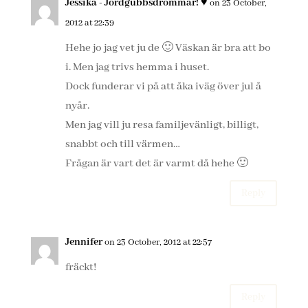
Jessika - Jordgubbsdrömmar! ♥
on 23 October,
2012 at 22:39
Hehe jo jag vet ju de 🙂 Väskan är bra att bo
i. Men jag trivs hemma i huset.
Dock funderar vi på att åka iväg över jul å
nyår.
Men jag vill ju resa familjevänligt, billigt,
snabbt och till värmen…
Frågan är vart det är varmt då hehe 🙂
Reply
Jennifer
on 23 October, 2012 at 22:57
fräckt!
Reply