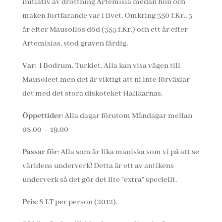
initiativ av drottning Artemisia medan hon och
maken fortfarande var i livet. Omkring 350 f.Kr., 3
år efter Mausollos död (353 f.Kr.) och ett år efter
Artemisias, stod graven färdig.
Var
: I Bodrum, Turkiet. Alla kan visa vägen till
Mausoleet men det är viktigt att ni inte förväxlar
det med det stora diskoteket Halikarnas.
Öppettider:
Alla dagar förutom Måndagar mellan
08.00 – 19.00
Passar för
: Alla som är lika maniska som vi på att se
världens underverk! Detta är ett av antikens
underverk så det gör det lite “extra” speciellt.
Pris:
8 LT per person (2012).