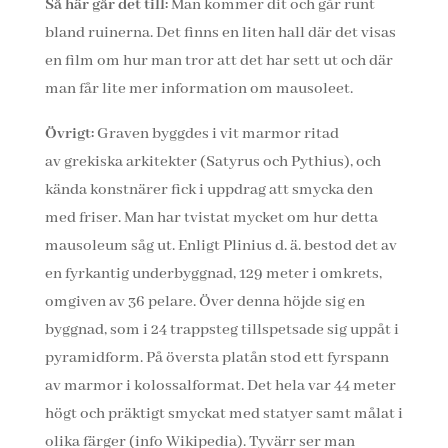
Så här går det till:
Man kommer dit och går runt
bland ruinerna. Det finns en liten hall där det visas
en film om hur man tror att det har sett ut och där
man får lite mer information om mausoleet.
Övrigt:
Graven byggdes i vit marmor ritad
av grekiska arkitekter (Satyrus och Pythius), och
kända konstnärer fick i uppdrag att smycka den
med friser. Man har tvistat mycket om hur detta
mausoleum såg ut. Enligt Plinius d. ä. bestod det av
en fyrkantig underbyggnad, 129 meter i omkrets,
omgiven av 36 pelare. Över denna höjde sig en
byggnad, som i 24 trappsteg tillspetsade sig uppåt i
pyramidform. På översta platån stod ett fyrspann
av marmor i kolossalformat. Det hela var 44 meter
högt och präktigt smyckat med statyer samt målat i
olika färger (info Wikipedia). Tyvärr ser man