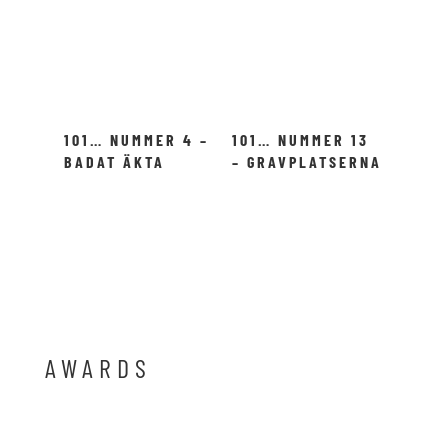
101… NUMMER 4 –
101… NUMMER 13
BADAT ÄKTA
– GRAVPLATSERNA
LERBAD!
I DALYAN!
AWARDS