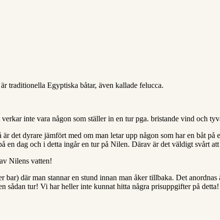
r traditionella Egyptiska båtar, även kallade felucca.
 verkar inte vara någon som ställer in en tur pga. bristande vind och tyvä
r det dyrare jämfört med om man letar upp någon som har en båt på egen
 en dag och i detta ingår en tur på Nilen. Därav är det väldigt svårt att
 av Nilens vatten!
g eller bar) där man stannar en stund innan man åker tillbaka. Det anordn
 sådan tur! Vi har heller inte kunnat hitta några prisuppgifter på detta!