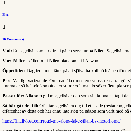

Blog

16 Comment(s)
Vad:
En segelbåt som tar dig ut på en segeltur på Nilen. Segelbåtarna ä
Var:
På flera ställen runt Nilen bland annat i Aswan.
Öppettider:
Dagligen men tänk på att själva ha koll på blåsten för det
Pris:
Väldigt varierande. Om man åker med en svensk researrangör så ä
turerna är så kallade kombinationsturer och man besöker flera platser på
Passar för:
Alla som gillar segelbåtar och som vill kunna ha tagit del
Så här går det till:
Ofta tar segelbåten dig till ett ställe (restauran
erfarenhet av detta och har ännu inte stött på någon som varit med på en
https://finallylost.com/road-trip-along-lake-siljan-by-motorhome/