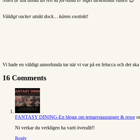
Nilen är allt annat än ren så förvänta er inget turkosblått vatten 😉
Väldigt vacker utsikt dock… känns exotiskt!
Vi hade en väldigt annorlunda tur när vi var på en felucca och det sk
16 Comments
FANTASY DINING-En blogg om temarestauranger & resor
o
Ni verkar du verkligen ha varit överallt!!
Reply