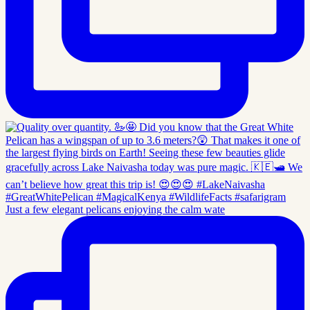
Just a few elegant pelicans enjoying the calm wate