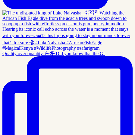
Quality over quantity. 🦢🤩 Did you know that the Gr