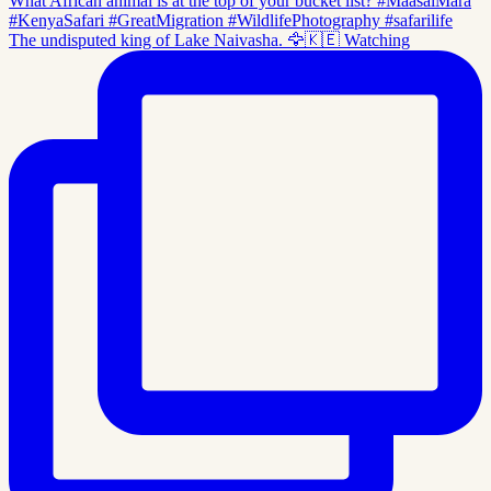
The undisputed king of Lake Naivasha. 🦅🇰🇪 Watching