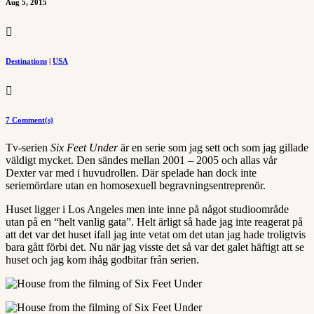
Aug 5, 2015

Destinations
|
USA

7 Comment(s)
Tv-serien
Six Feet Under
är en serie som jag sett och som jag gillade
väldigt mycket. Den sändes mellan 2001 – 2005 och allas vår
Dexter var med i huvudrollen. Där spelade han dock inte
seriemördare utan en homosexuell begravningsentreprenör.
Huset ligger i Los Angeles men inte inne på något studioområde
utan på en “helt vanlig gata”. Helt ärligt så hade jag inte reagerat på
att det var det huset ifall jag inte vetat om det utan jag hade troligtvis
bara gått förbi det. Nu när jag visste det så var det galet häftigt att se
huset och jag kom ihåg godbitar från serien.