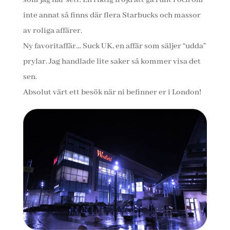
som jag har sett. En riktig fröjd att gå runt i och om
inte annat så finns där flera Starbucks och massor
av roliga affärer.
Ny favoritaffär… Suck UK, en affär som säljer “udda”
prylar. Jag handlade lite saker så kommer visa det
sen.
Absolut värt ett besök när ni befinner er i London!